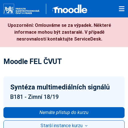
Přejít k hlavnímu obsahu
Upozornění: Omlouváme se za výpadek. Některé
informace mohou být zastaralé. V případě
nesrovnalostí kontaktujte ServiceDesk.
Moodle FEL ČVUT
Syntéza multimediálních signálů
B181 - Zimní 18/19
Nemáte přístup do kurzu
Starší instance kurzu