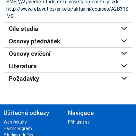
SMS \\Výsledek studentské ankety předmětu je zde:
http://www.fel.cvut.cz/anketa/aktualni/courses/A2B31S
MS
Cíle studia
Osnovy přednášek
Osnovy cvičení
Literatura
Požadavky
Užitečné odkazy
Navigace
Web fakulty
Přihlásit se
Harmonogram
Studijní oddělení