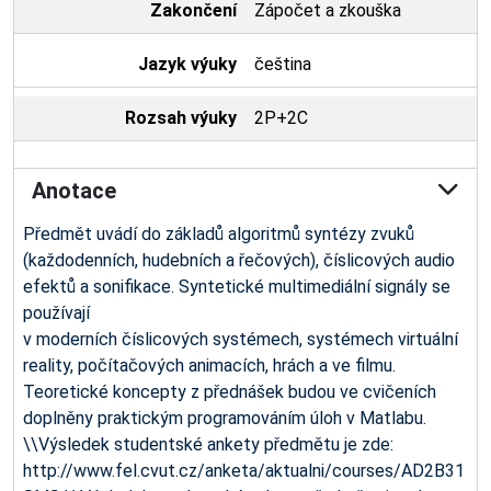
Zakončení
Zápočet a zkouška
Jazyk výuky
čeština
Rozsah výuky
2P+2C
Anotace
Předmět uvádí do základů algoritmů syntézy zvuků
(každodenních, hudebních a řečových), číslicových audio
efektů a sonifikace. Syntetické multimediální signály se
používají
v moderních číslicových systémech, systémech virtuální
reality, počítačových animacích, hrách a ve filmu.
Teoretické koncepty z přednášek budou ve cvičeních
doplněny praktickým programováním úloh v Matlabu.
\\Výsledek studentské ankety předmětu je zde:
http://www.fel.cvut.cz/anketa/aktualni/courses/AD2B31