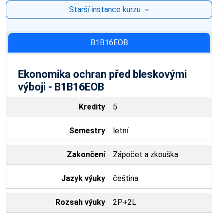
Starší instance kurzu
B1B16EOB
Ekonomika ochran před bleskovými
výboji - B1B16EOB
Kredity
5
Semestry
letní
Zakončení
Zápočet a zkouška
Jazyk výuky
čeština
Rozsah výuky
2P+2L