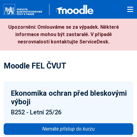
Přejít k hlavnímu obsahu
Upozornění: Omlouváme se za výpadek. Některé
informace mohou být zastaralé. V případě
nesrovnalostí kontaktujte ServiceDesk.
Moodle FEL ČVUT
Ekonomika ochran před bleskovými
výboji
B252 - Letní 25/26
Nemáte přístup do kurzu