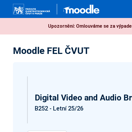
Přejít k hlavnímu obsahu
Upozornění: Omlouváme se za výpadek
Moodle FEL ČVUT
Digital Video and Audio B
B252 - Letní 25/26