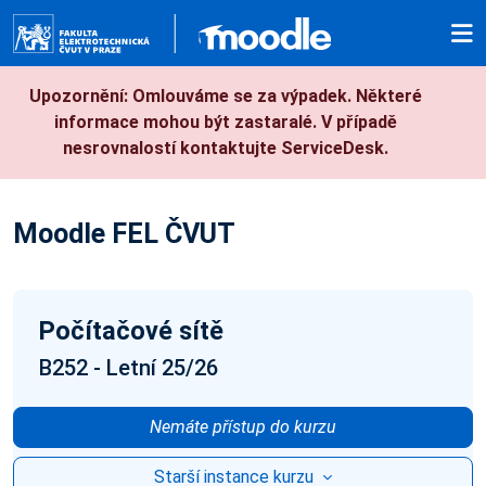
Přejít k hlavnímu obsahu
Upozornění: Omlouváme se za výpadek. Některé
informace mohou být zastaralé. V případě
nesrovnalostí kontaktujte ServiceDesk.
Moodle FEL ČVUT
Počítačové sítě
B252 - Letní 25/26
Nemáte přístup do kurzu
Starší instance kurzu