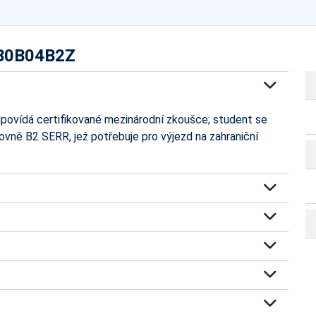
- B0B04B2Z
dpovídá certifikované mezinárodní zkoušce; student se
vně B2 SERR, jež potřebuje pro výjezd na zahraniční