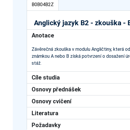
B0B04B2Z
Anglický jazyk B2 - zkouška 
Anotace
Závěrečná zkouška v modulu Angličtiny, která o
známkou A nebo B získá potvrzení o dosažení úro
stáž.
Cíle studia
Osnovy přednášek
Osnovy cvičení
Literatura
Požadavky