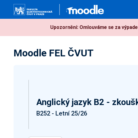
Přejít k hlavnímu obsahu
Upozornění: Omlouváme se za výpadek
Moodle FEL ČVUT
Anglický jazyk B2 - zkouš
B252 - Letní 25/26