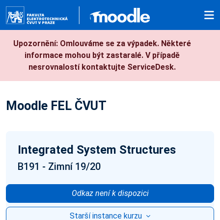
Přejít k hlavnímu obsahu
Upozornění: Omlouváme se za výpadek. Některé
informace mohou být zastaralé. V případě
nesrovnalostí kontaktujte ServiceDesk.
Moodle FEL ČVUT
Integrated System Structures
B191 - Zimní 19/20
Odkaz není k dispozici
Starší instance kurzu