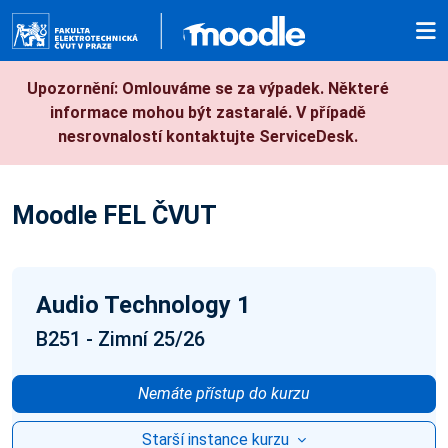
Přejít k hlavnímu obsahu
Upozornění: Omlouváme se za výpadek. Některé
informace mohou být zastaralé. V případě
nesrovnalostí kontaktujte ServiceDesk.
Moodle FEL ČVUT
Audio Technology 1
B251 - Zimní 25/26
Nemáte přístup do kurzu
Starší instance kurzu