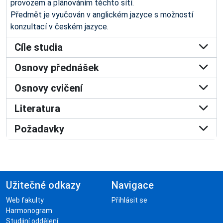
provozem a plánováním těchto sítí.
Předmět je vyučován v anglickém jazyce s možností
konzultací v českém jazyce.
Cíle studia
Osnovy přednášek
Osnovy cvičení
Literatura
Požadavky
Užitečné odkazy
Navigace
Web fakulty
Přihlásit se
Harmonogram
Studijní oddělení