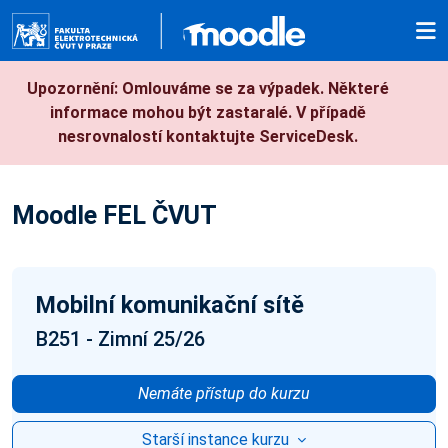
Přejít k hlavnímu obsahu
Upozornění: Omlouváme se za výpadek. Některé
informace mohou být zastaralé. V případě
nesrovnalostí kontaktujte ServiceDesk.
Moodle FEL ČVUT
Mobilní komunikační sítě
B251 - Zimní 25/26
Nemáte přístup do kurzu
Starší instance kurzu