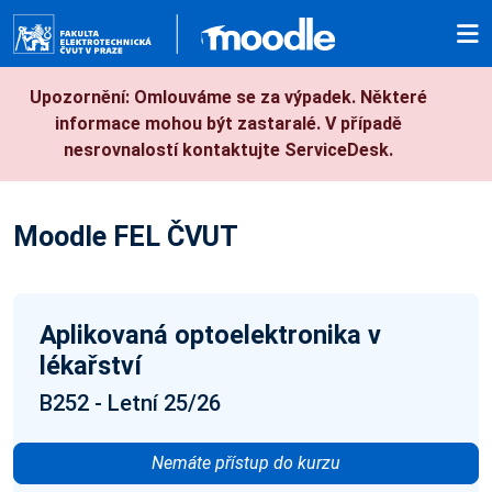
Přejít k hlavnímu obsahu
Upozornění: Omlouváme se za výpadek. Některé
informace mohou být zastaralé. V případě
nesrovnalostí kontaktujte ServiceDesk.
Moodle FEL ČVUT
Aplikovaná optoelektronika v
lékařství
B252 - Letní 25/26
Nemáte přístup do kurzu