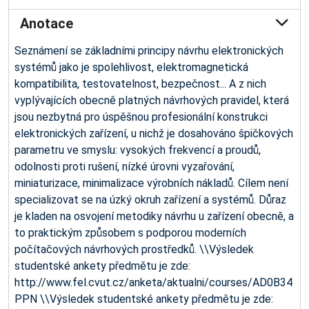
Anotace
Seznámení se základními principy návrhu elektronických
systémů jako je spolehlivost, elektromagnetická
kompatibilita, testovatelnost, bezpečnost... A z nich
vyplývajících obecně platných návrhových pravidel, která
jsou nezbytná pro úspěšnou profesionální konstrukci
elektronických zařízení, u nichž je dosahováno špičkových
parametru ve smyslu: vysokých frekvencí a proudů,
odolnosti proti rušení, nízké úrovni vyzařování,
miniaturizace, minimalizace výrobních nákladů. Cílem není
specializovat se na úzký okruh zařízení a systémů. Důraz
je kladen na osvojení metodiky návrhu u zařízení obecně, a
to praktickým způsobem s podporou moderních
počítačových návrhových prostředků. \\Výsledek
studentské ankety předmětu je zde:
http://www.fel.cvut.cz/anketa/aktualni/courses/AD0B34
PPN \\Výsledek studentské ankety předmětu je zde: