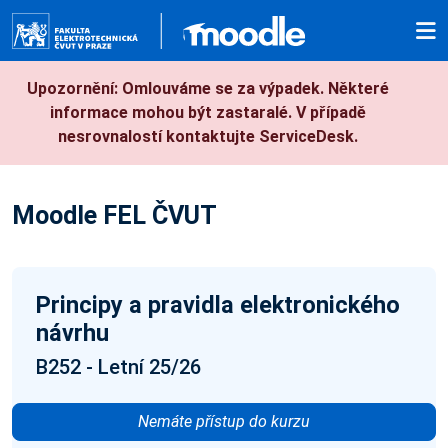
Přejít k hlavnímu obsahu
Upozornění: Omlouváme se za výpadek. Některé
informace mohou být zastaralé. V případě
nesrovnalostí kontaktujte ServiceDesk.
Moodle FEL ČVUT
Principy a pravidla elektronického
návrhu
B252 - Letní 25/26
Nemáte přístup do kurzu