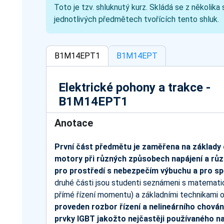
Toto je tzv. shluknutý kurz. Skládá se z několik
jednotlivých předmětech tvořících tento shluk.
B1M14EPT1
B1M14EPT
Elektrické pohony a trakce -
B1M14EPT1
Anotace
První část předmětu je zaměřena na základy 
motory při různých způsobech napájení a různ
pro prostředí s nebezpečím výbuchu a pro sp
druhé části jsou studenti seznámeni s matematic
přímé řízení momentu) a základními technikami
proveden rozbor řízení a nelineárního chov
prvky IGBT jakožto nejčastěji používaného n