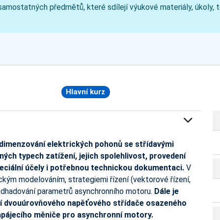
a samostatných předmětů, které sdílejí výukové materiály, úkoly,
Hlavní kurz
dimenzování elektrických pohonů se střídavými
ých typech zatížení, jejich spolehlivost, provedení
eciální účely i potřebnou technickou dokumentaci.
V
kým modelováním, strategiemi řízení (vektorové řízení,
 odhadování parametrů asynchronního motoru.
Dále je
ání dvouúrovňového napěťového střídače osazeného
apájecího měniče pro asynchronní motory.