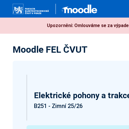
Přejít k hlavnímu obsahu
Upozornění: Omlouváme se za výpadek
Moodle FEL ČVUT
Elektrické pohony a trakc
B251 - Zimní 25/26