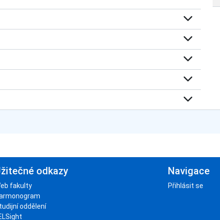
žitečné odkazy
Navigace
eb fakulty
Přihlásit se
armonogram
tudijní oddělení
ELSight