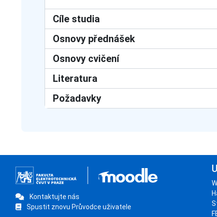
Cíle studia
Osnovy přednášek
Osnovy cvičení
Literatura
Požadavky
U
W
H
Kontaktujte nás
S
Spustit znovu Průvodce uživatele
F