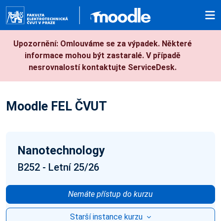
Přejít k hlavnímu obsahu
Upozornění: Omlouváme se za výpadek. Některé
informace mohou být zastaralé. V případě
nesrovnalostí kontaktujte ServiceDesk.
Moodle FEL ČVUT
Nanotechnology
B252 - Letní 25/26
Nemáte přístup do kurzu
Starší instance kurzu