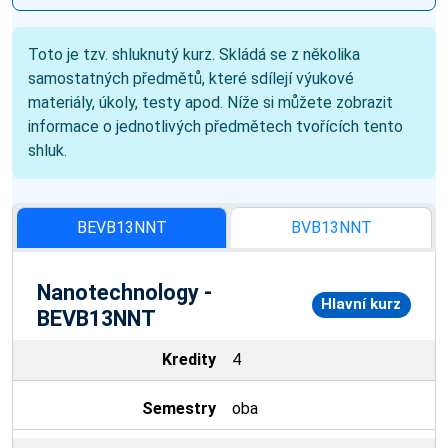
Toto je tzv. shluknutý kurz. Skládá se z několika
samostatných předmětů, které sdílejí výukové
materiály, úkoly, testy apod. Níže si můžete zobrazit
informace o jednotlivých předmětech tvořících tento
shluk.
BEVB13NNT
BVB13NNT
Nanotechnology -
Hlavní kurz
BEVB13NNT
Kredity
4
Semestry
oba