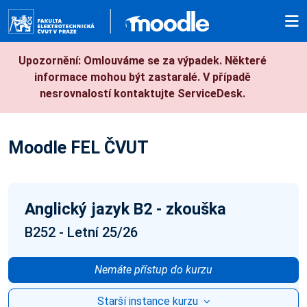
Přejít k hlavnímu obsahu
Upozornění: Omlouváme se za výpadek. Některé
informace mohou být zastaralé. V případě
nesrovnalostí kontaktujte ServiceDesk.
Moodle FEL ČVUT
Anglický jazyk B2 - zkouška
B252 - Letní 25/26
Nemáte přístup do kurzu
Starší instance kurzu