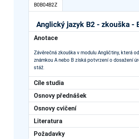
B0B04B2Z
Anglický jazyk B2 - zkouška 
Anotace
Závěrečná zkouška v modulu Angličtiny, která o
známkou A nebo B získá potvrzení o dosažení úro
stáž.
Cíle studia
Osnovy přednášek
Osnovy cvičení
Literatura
Požadavky