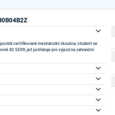
- B0B04B2Z
dpovídá certifikované mezinárodní zkoušce; student se
vně B2 SERR, jež potřebuje pro výjezd na zahraniční