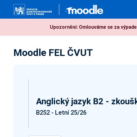
Přejít k hlavnímu obsahu
Upozornění: Omlouváme se za výpadek
Moodle FEL ČVUT
Anglický jazyk B2 - zkouš
B252 - Letní 25/26