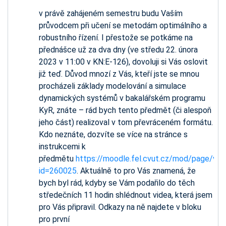
v právě zahájeném semestru budu Vaším
průvodcem při učení se metodám optimálního a
robustního řízení. I přestože se potkáme na
přednášce už za dva dny (ve středu 22. února
2023 v 11:00 v KN:E-126), dovoluji si Vás oslovit
již teď. Důvod mnozí z Vás, kteří jste se mnou
procházeli základy modelování a simulace
dynamických systémů v bakalářském programu
KyR, znáte – rád bych tento předmět (či alespoň
jeho část) realizoval v tom převráceném formátu.
Kdo neznáte, dozvíte se více na stránce s
instrukcemi k
předmětu
https://moodle.fel.cvut.cz/mod/page/vie
id=260025
. Aktuálně to pro Vás znamená, že
bych byl rád, kdyby se Vám podařilo do těch
středečních 11 hodin shlédnout videa, která jsem
pro Vás připravil. Odkazy na ně najdete v bloku
pro první