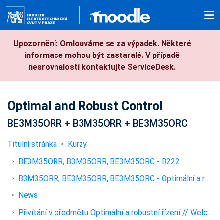
Přejít k hlavnímu obsahu
Upozornění: Omlouváme se za výpadek. Některé
informace mohou být zastaralé. V případě
nesrovnalostí kontaktujte ServiceDesk.
Optimal and Robust Control
BE3M35ORR + B3M35ORR + BE3M35ORC
Titulní stránka
Kurzy
BE3M35ORR, B3M35ORR, BE3M35ORC - B222
B3M35ORR, BE3M35ORR, BE3M35ORC - Optimální a robustní řízení, Optimal and robust control
News
Přivítání v předmětu Optimální a robustní řízení // Welcome to Optimal and Robust Control course