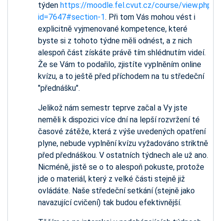
týden
https://moodle.fel.cvut.cz/course/view.php?
id=7647#section-1
. Při tom Vás mohou vést i
explicitně vyjmenované kompetence, které
byste si z tohoto týdne měli odnést, a z nich
alespoň část získáte právě tím shlédnutím videí.
Že se Vám to podařilo, zjistíte vyplněním online
kvízu, a to ještě před příchodem na tu středeční
"přednášku".
Jelikož nám semestr teprve začal a Vy jste
neměli k dispozici více dní na lepší rozvržení té
časové zátěže, která z výše uvedených opatření
plyne, nebude vyplnění kvízu vyžadováno striktně
před přednáškou. V ostatních týdnech ale už ano.
Nicméně, jistě se o to alespoň pokuste, protože
jde o materiál, který z velké části stejně již
ovládáte. Naše středeční setkání (stejně jako
navazující cvičení) tak budou efektivnější.