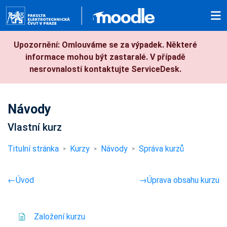
Přejít k hlavnímu obsahu
Upozornění: Omlouváme se za výpadek. Některé
informace mohou být zastaralé. V případě
nesrovnalostí kontaktujte ServiceDesk.
Návody
Vlastní kurz
Titulní stránka
Kurzy
Návody
Správa kurzů
Osnova sekce
←
Úvod
→
Úprava obsahu kurzu
Stránka
Založení kurzu