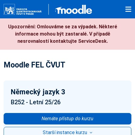
Přejít k hlavnímu obsahu
Upozornění: Omlouváme se za výpadek. Některé
informace mohou být zastaralé. V případě
nesrovnalostí kontaktujte ServiceDesk.
Moodle FEL ČVUT
Německý jazyk 3
B252 - Letní 25/26
Nemáte přístup do kurzu
Starší instance kurzu